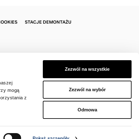
COOKIES
STACJE DEMONTAŻU
Zezwól na wszystkie
naszej
Zezwól na wybór
erzy mogą
orzystania z
Odmowa
jodawcy).
Pokaż szczegóły
Skontaktuj się z nami