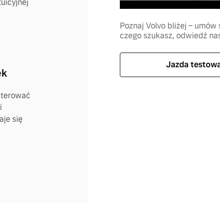
uicyjnej
Poznaj Volvo bliżej – umów s
czego szukasz, odwiedź nasz
Jazda testow
ęk
sterować
i
aje się