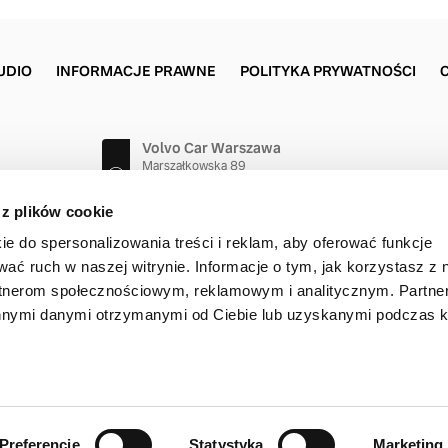
UDIO
INFORMACJE PRAWNE
POLITYKA PRYWATNOŚCI
Volvo Car Warszawa
Marszałkowska 89
00-693 Warszawa
22 777 00 77
 z plików cookie
ie do spersonalizowania treści i reklam, aby oferować funkcje
wać ruch w naszej witrynie. Informacje o tym, jak korzystasz z 
rtnerom społecznościowym, reklamowym i analitycznym. Partn
innymi danymi otrzymanymi od Ciebie lub uzyskanymi podczas k
t © 2026 Volvo Car Corporation (lub firmy stowarzyszone bądź licenc
Preferencje
Statystyka
Marketing
adzwoń
+48 667 400 083