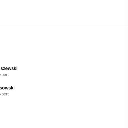
szewski
xpert
sowski
xpert