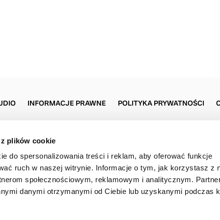
UDIO
INFORMACJE PRAWNE
POLITYKA PRYWATNOŚCI
 z plików cookie
Volvo Car Warszawa
Marszałkowska 89
ie do spersonalizowania treści i reklam, aby oferować funkcje
00-693 Warszawa
22 777 00 77
wać ruch w naszej witrynie. Informacje o tym, jak korzystasz z 
rtnerom społecznościowym, reklamowym i analitycznym. Partn
innymi danymi otrzymanymi od Ciebie lub uzyskanymi podczas k