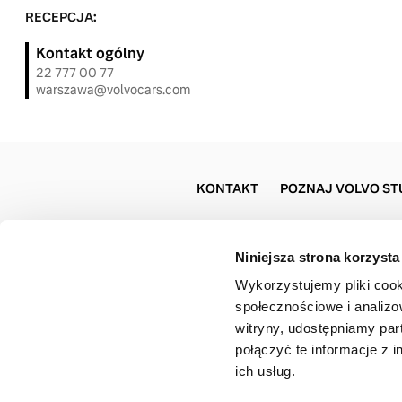
RECEPCJA:
Kontakt ogólny
22 777 00 77
warszawa@volvocars.com
KONTAKT
POZNAJ VOLVO ST
Niniejsza strona korzysta
Wykorzystujemy pliki cook
społecznościowe i analizo
witryny, udostępniamy pa
połączyć te informacje z 
ich usług.