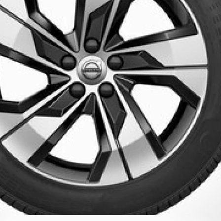
ramienne w 
Cut
Nr katalogowy
Opona
Rozmiar
Cena regularna (z montażem)
UWAGI: MY19-