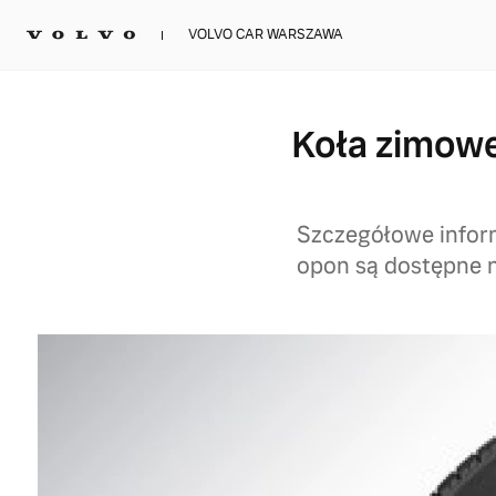
VOLVO CAR WARSZAWA
Koła zimow
Szczegółowe infor
opon są dostępne n