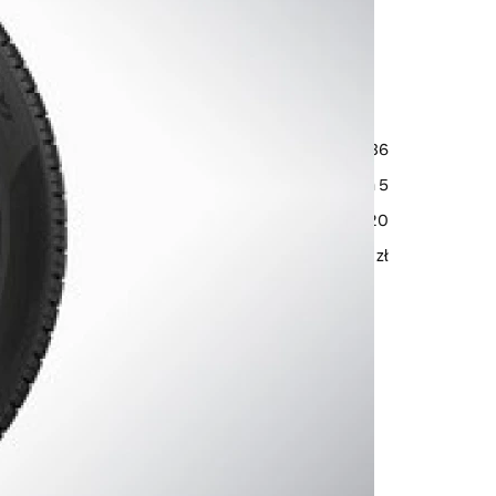
 Volvo V60CC: 20" 7-
Graphite Diamond Cut
32400736
Michelin, Pilot Alpin 5
245/40 R20
22 600 zł