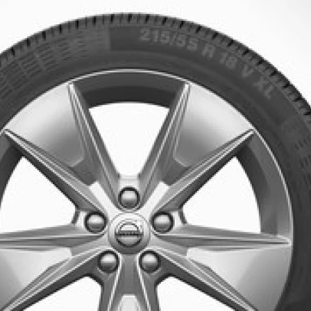
Koła zimowe
ramiennymi 
Nr katalogowy
Opona
Rozmiar
Cena regularna (z montażem)
UWAGI: MY19-