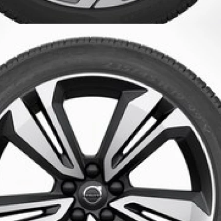
Koła zimowe
Double Spok
Diamond Cu
Nr katalogowy
Opona
Rozmiar