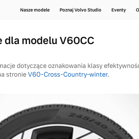
Nasze modele
Poznaj Volvo Studio
Eventy
O
e dla modelu V60CC
macje dotyczące oznakowania klasy efektywnośc
a stronie
V60-Cross-Country-winter
.