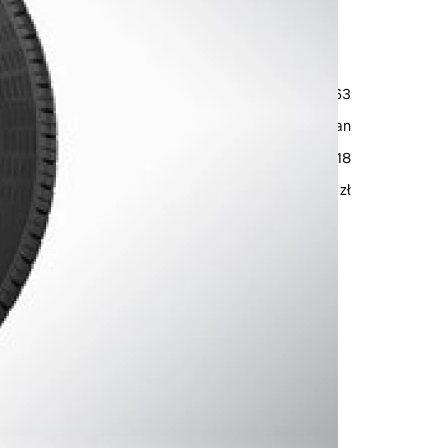
kolorze Black Diamond
32438163
Nokian
215/55 R18
12 750 zł