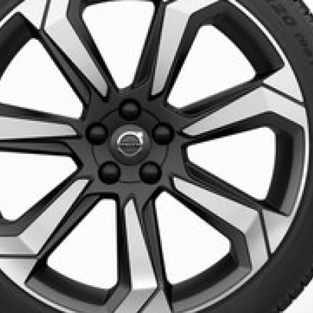
Koła zimowe
Spoke Matt 
Nr katalogowy
Opona
Rozmiar
Cena regularna (z montażem)
UWAGI: MY19-