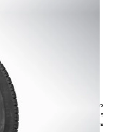
 Volvo V60CC: 19" 5-
e Matt Graphite
t
32333073
Michelin, Pilot Alpin 5
235/45 R19