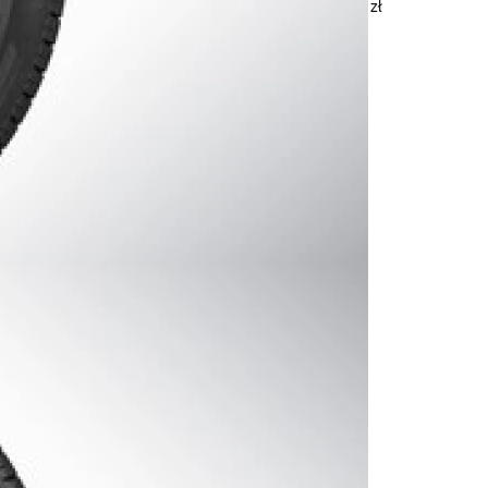
17 500 zł
 Volvo V60CC: 18" 5-