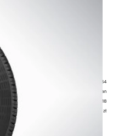
 Volvo V60CC: 18" 5-
w kolorze srebrnym
32438164
Nokian
215/55 R18
12 750 zł